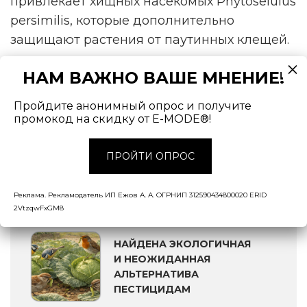
привлекает хищных насекомых Phytoseiulus
persimilis, которые дополнительно
защищают растения от паутинных клещей.
Учёные считают, что применение эфирного
НАМ ВАЖНО ВАШЕ МНЕНИЕ!
экстракта розы потенциально может
Пройдите анонимный опрос и получите
сократить использование пестицидов на
промокод на скидку от E-MODE®!
50% летом и полностью заменить их во
время зимнего и весеннего сезонов.
ПРОЙТИ ОПРОС
ЧИТАЙТЕ ТАКЖЕ:
Реклама. Рекламодатель ИП Ежов А. А. ОГРНИП 312590434800020 ERID
2VtzqwFxGM8
НАЙДЕНА ЭКОЛОГИЧНАЯ
И НЕОЖИДАННАЯ
АЛЬТЕРНАТИВА
ПЕСТИЦИДАМ