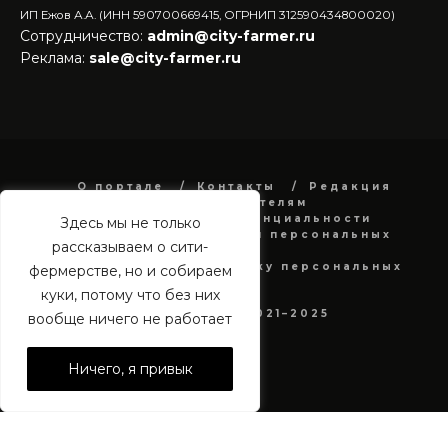
ИП Ежов А.А. (ИНН 590700669415, ОГРНИП 312590434800020)
Сотрудничество:
admin@city-farmer.ru
Реклама:
sale@city-farmer.ru
О портале
Контакты
Редакция
Рекламодателям
Политика конфиденциальности
Здесь мы не только
в отношении обработки персональных
рассказываем о сити-
данных
Согласие на обработку персональных
фермерстве, но и собираем
данных
куки, потому что без них
city-farmer.ru 2021–2025
вообще ничего не работает
Ничего, я привык