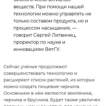
веществ. При помощи нашей
технологии можно управлять не
только составом продукта, но и
процессом насыщения, —
говорит Сергей Литвинец,
проректор по науке и
инновациям ВятГУ.
НАМ ВАЖНО ВАШЕ МНЕНИЕ!
Сейчас учёные продолжают
совершенствовать технологию и
расширяют список растений, из которых
ПРОЙТИ ОПРОС
можно создать пищевые чернила.
Основными в нём являются земляника,
Реклама. Рекламодатель ИП Ежов А. А. ОГРНИП 312590434800020 ERID
черника и брусника. Будет также увеличен
2VtzqwFxGM8