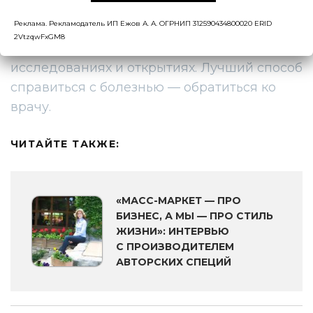
медицинскую тематику и не даём
Реклама. Рекламодатель ИП Ежов А. А. ОГРНИП 312590434800020 ERID
рекомендации по борьбе с той или иной
2VtzqwFxGM8
болезнью. Мы рассказываем о научных
исследованиях и открытиях. Лучший способ
справиться с болезнью — обратиться ко
врачу.
ЧИТАЙТЕ ТАКЖЕ:
«МАСС-МАРКЕТ — ПРО
БИЗНЕС, А МЫ — ПРО СТИЛЬ
ЖИЗНИ»: ИНТЕРВЬЮ
С ПРОИЗВОДИТЕЛЕМ
АВТОРСКИХ СПЕЦИЙ