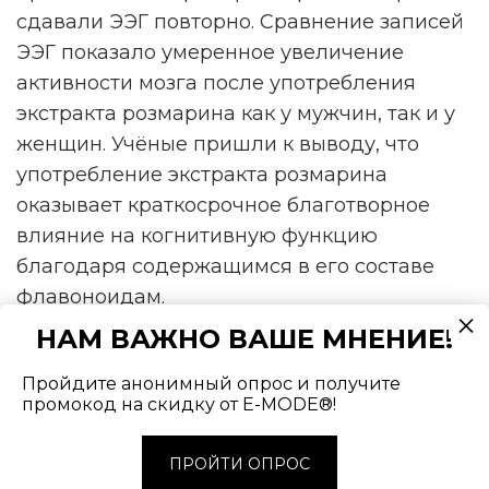
сдавали ЭЭГ повторно. Сравнение записей
ЭЭГ показало умеренное увеличение
активности мозга после употребления
экстракта розмарина как у мужчин, так и у
женщин. Учёные пришли к выводу, что
употребление экстракта розмарина
оказывает краткосрочное благотворное
влияние на когнитивную функцию
благодаря содержащимся в его составе
флавоноидам.
НАМ ВАЖНО ВАШЕ МНЕНИЕ!
Обращаем ваше внимание на то, что
Пройдите анонимный опрос и получите
промокод на скидку от E-MODE®!
информация, приведённая в научных
работах, не может служить основанием для
ПРОЙТИ ОПРОС
самолечения. Мы не пишем статьи на