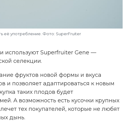
НАМ ВАЖНО ВАШЕ МНЕНИЕ!
 её употребление. Фото: SuperFruiter
и используют Superfruiter Gene —
ПРОЙТИ ОПРОС
ской селекции.
ание фруктов новой формы и вкуса
датель ИП Ежов А. А. ОГРНИП 312590434800020 ERID 2VtzqwFxGM8
в и позволяет адаптироваться к новым
упка таких плодов будет
ей. А возможность есть кусочки крупных
влечет тех покупателей, которые не любят
ых дынь.