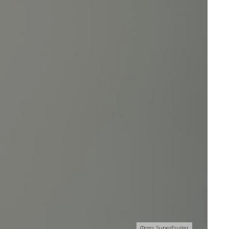
И
Фото: SuperFruiter