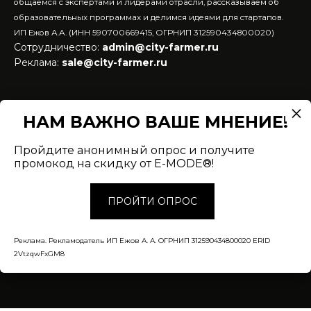
общаемся с экспертами и лидерами отрасли, рассказываем об
образовательных программах и делимся идеями для стартапов.
ИП Ежов А.А. (ИНН 590700669415, ОГРНИП 312590434800020)
Сотрудничество:
admin@city-farmer.ru
Реклама:
sale@city-farmer.ru
НАМ ВАЖНО ВАШЕ МНЕНИЕ!
Пройдите анонимный опрос и получите
О портале
Контакты
Редакция
промокод на скидку от E-MODE®!
Рекламодателям
Политика конфиденциальности
в отношении обработки персональных
данных
ПРОЙТИ ОПРОС
Согласие на обработку персональных
данных
city-farmer.ru 2021–2025
Реклама. Рекламодатель ИП Ежов А. А. ОГРНИП 312590434800020 ERID
2VtzqwFxGM8