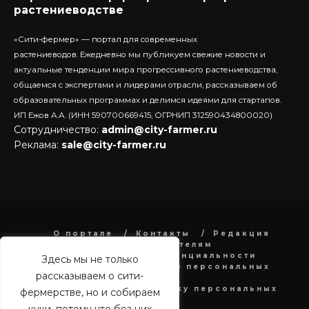
растениеводстве
«Сити-фермер» — портал для современных
растениеводов.
Ежедневно мы публикуем свежие новости и
актуальные тенденции мира прогрессивного растениеводства,
общаемся с экспертами и лидерами отрасли, рассказываем об
образовательных программах и делимся идеями для стартапов.
ИП Ежов А.А. (ИНН 590700669415, ОГРНИП 312590434800020)
Сотрудничество:
admin@city-farmer.ru
Реклама:
sale@city-farmer.ru
О портале
Контакты
Редакция
Рекламодателям
Политика конфиденциальности
Здесь мы не только
в отношении обработки персональных
рассказываем о сити-
данных
Согласие на обработку персональных
фермерстве, но и собираем
данных